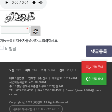
자동등록방지 숫자를 순서대로 입력하세요.
비밀글
댓글등록
견적문의
오늘
어제
최대
전체
222
246
5,164
551,917
대표 : 김연경 ｜ 업체명 : (주)진석 ｜ 대표번호 : 1533-4304
전화상담
사업자등록번호 : 403-88-00304
주소 : 경남 김해시 주촌면 서부로 1637번길 241
TEL : 055-338-4556 ｜ FAX : 055-338-4557 ｜ E-mail : jinseok8074@nave
r.com
Copyright ⓒ 2022 (주)진석. All Rights Reserved.
홈페이지제작문의 :
010-2522-4817